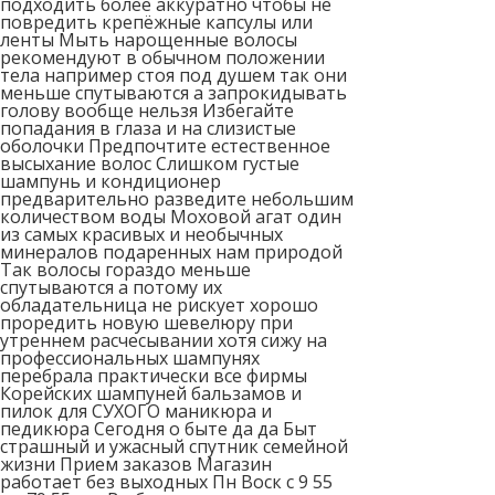
подходить более аккуратно чтобы не
повредить крепёжные капсулы или
ленты Мыть нарощенные волосы
рекомендуют в обычном положении
тела например стоя под душем так они
меньше спутываются а запрокидывать
голову вообще нельзя Избегайте
попадания в глаза и на слизистые
оболочки Предпочтите естественное
высыхание волос Слишком густые
шампунь и кондиционер
предварительно разведите небольшим
количеством воды Моховой агат один
из самых красивых и необычных
минералов подаренных нам природой
Так волосы гораздо меньше
спутываются а потому их
обладательница не рискует хорошо
проредить новую шевелюру при
утреннем расчесывании хотя сижу на
профессиональных шампунях
перебрала практически все фирмы
Корейских шампуней бальзамов и
пилок для СУХОГО маникюра и
педикюра Сегодня о быте да да Быт
страшный и ужасный спутник семейной
жизни Прием заказов Магазин
работает без выходных Пн Воск с 9 55