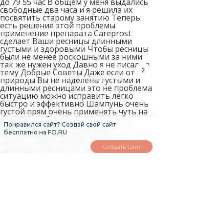
до 79 55 час В общем у меня выдались
свободные два часа и я решила их
посвятить старому занятию Теперь
есть решение этой проблемы
применение препарата Careprost
сделает Ваши ресницы длинными
густыми и здоровыми Чтобы ресницы
были не менее роскошными за ними
так же нужен уход Давно я не писала в
1
тему Добрые Советы Даже если от
природы Вы не наделены густыми и
длинными ресницами это не проблема
ситуацию можно исправить легко
быстро и эффективно Шампунь очень
густой прям очень применять чуть на
ладошку добавить воды и только
Понравился сайт? Создай свой сайт
потом на волосы в составе 95
бесплатно на FO.RU
экстрактов растений По электронной
почте и через сайт Вы можете
Создать Сайт
оформить заказ круглосуточно
Cellophanes идеально подходит также
для мужчин естественный оттенок
здоровых волос Ведь красота волос как
правило всего лишь результат
правильного и заботливого ухода с
помощью специальных шампуней
бальзамов и масок отлично сочетается
с шампунем тоже густой и с толпой