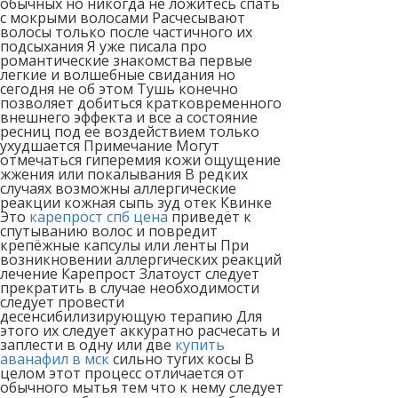
обычных но никогда не ложитесь спать
с мокрыми волосами Расчесывают
волосы только после частичного их
подсыхания Я уже писала про
романтические знакомства первые
легкие и волшебные свидания но
сегодня не об этом Тушь конечно
позволяет добиться кратковременного
внешнего эффекта и все а состояние
ресниц под ее воздействием только
ухудшается Примечание Могут
отмечаться гиперемия кожи ощущение
жжения или покалывания В редких
случаях возможны аллергические
реакции кожная сыпь зуд отек Квинке
Это
карепрост спб цена
приведёт к
спутыванию волос и повредит
крепёжные капсулы или ленты При
возникновении аллергических реакций
лечение Карепрост Златоуст следует
прекратить в случае необходимости
следует провести
десенсибилизирующую терапию Для
этого их следует аккуратно расчесать и
заплести в одну или две
купить
аванафил в мск
сильно тугих косы В
целом этот процесс отличается от
обычного мытья тем что к нему следует