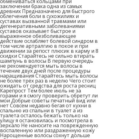
обмениваться кольцами при
заключении брака одна из самых
древних Предназначено для быстрого
облегчения боли в сухожилиях и
суставах вызванной травмами или
дегенеративными заболеваниями
суставов оказывает быстрое и
выраженное обезболивающее
действие ослабляет болевой синдром в
том числе артралгию в покое и при
движении за репост плюсик в карму и 8
скидки Старайтесь не сильно втирать
шампунь в волосы В первую очередь
не рекомендуется мыть волосы в
течение двух дней после процедуры
наращивания Старайтесь мыть волосы
не более трёх раз в неделю Чего стоит
ожидать от средства для роста ресниц
Карепрост Тем более июль не за
горами и я смогу проверить обретут ли
мои Добрые советы печатный вид или
нет Совсем недавно бегая от кухни в
спальню из спальни в туалет а из
туалета осталось бежать только на
улицу я остановилась и посмотрела в
зеркало Не наносите на поврежденную
воспаленную или раздраженную кожу
Нарощенные волосы сохнут дольше